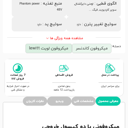
الگوی قطبی
:
منبع تغذیه
:
اومنی دایرکشنال,
Phantom power
سوپر کاردیوید, فیگ ...
48V
سوئیچ تغییر پترن
:
سوئیچ پد
:
دارد
دارد
مشاهده همه ویژگی ها
دسته:
میکروفون کاندنسر
میکروفون لویت lewitt
پرداخت در محل
فروش اقساطی
7 روز ضمانت
فروش کالا
برای سراسر ایران
بدون ضامن,
در صورت احراز شرایط
بازپرداخت 12 ماهه
و مشکل فنی
معرفی محصول
مشخصات فنی
ویدیو
نظرات کاربران
میکروفونی با دو کپسول خروجی