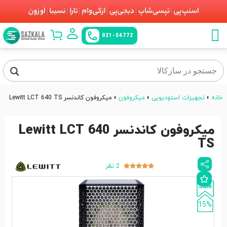
021-54772
خانه
»
تجهیزات استودیویی
»
میکروفون
»
میکروفون کاندنسر Lewitt LCT 640 TS
میکروفون کاندنسر Lewitt LCT 640
TS
2 نظر
15%