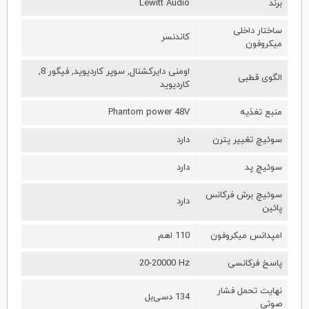
برند
Lewitt Audio
ساختار داخلی
کاندنسر
میکروفون
اومنی دایرکشنال, سوپر کاردیوید, فیگور 8,
الگوی قطبی
کاردیوید
منبع تغذیه
Phantom power 48V
سوئیچ تغییر پترن
دارد
سوئیچ پد
دارد
سوئیچ برش فرکانس
دارد
پائین
امپدانس میکروفون
110 اهم
پاسخ فرکانسی
20-20000 Hz
نهایت تحمل فشار
134 دسی‌بل
صوتی