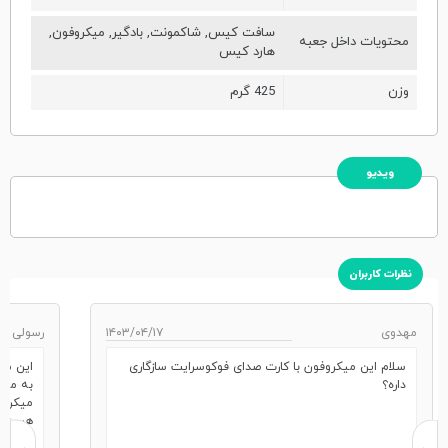
سافت کیس, شاکمونت, بادگیر, میکروفون,
محتویات داخل جعبه
هارد کیس
وزن
425 گرم
ویدیو
نظرات کاربران
مهدوی
۱۴۰۳/۰۴/۱۷
رسولی
سلام این میکروفون با کارت صدای فوکوسرایت سازگاری
این می
داره؟
به میک
میکروف
هست.