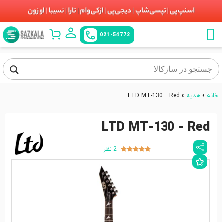
021-54772
خانه
»
هدیه
»
LTD MT-130 – Red
LTD MT-130 - Red
2 نظر