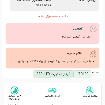
پیکاپ
:
حالت سلکتور
:
5-way blade
HSH
pickup switch
مشاهده همه ویژگی ها
گارانتی
یک سال گارانتی ساز کالا
اقلام همراه
با خرید این گیتار دو عدد پیک اورجینال برند PRS هدیه بگیرید.
دسته:
LTD130
گیتار الکتریک ESP-LTD
پرداخت در محل
فروش اقساطی
7 روز ضمانت
فروش کالا