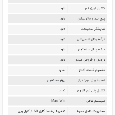
کنترلر آرپژیاتور
دارد
پیچ بند و ماژولیشن
دارد
نمایشگر تنظیمات
دارد
درگاه پدال اکسپرشن
دارد
درگاه پدال ساستین
دارد
ورودی و خروجی میدی
دارد
تقسیم کننده اکتاو
ندارد
تغذیه برق مورد نیاز
برق مستقیم
کنترل پنل نرم افزاری
ندارد
سیستم عامل
Mac, Win
محتویات داخل جعبه
دفترچه راهنما, کابل USB, کابل برق