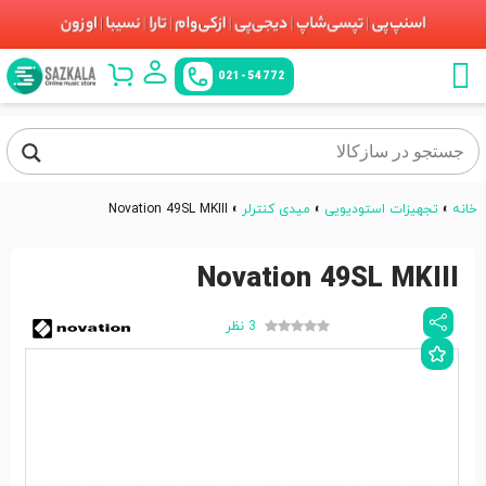
021-54772
خانه
»
تجهیزات استودیویی
»
میدی کنترلر
»
Novation 49SL MKIII
Novation 49SL MKIII
3 نظر