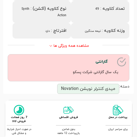
تعداد کلاویه
:
نوع کلاویه (اکشن)
:
Synth
49
Action
وزنه کلاویه
:
افترتاچ
:
نیمه سنگین
دارد
مشاهده همه ویژگی ها
گارانتی
یک سال گارانتی شرکت پسکو
دسته:
میدی کنترلر نویشن Novation
پرداخت در محل
فروش اقساطی
7 روز ضمانت
فروش کالا
برای سراسر ایران
بدون ضامن,
در صورت احراز شرایط
بازپرداخت 12 ماهه
و مشکل فنی