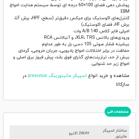
پوشش دهی فضای 100×60 درجه ای توسط سیستم هدایت امواج
EBM
کنترل‌های اکوستیک برای میکس دقیق‌تر (سطح، HPF، برش LF،
برش HF، فضای اکوستیک)
امپلی فایر کلاس A/B 140 وات
ورودی‌های بالانس XLR، TRS، و آنبالانس RCA
بیشینه فشار صوتی 105 دسی بل به طور مداوم
حفاظت در برابر اختلالات امواج رادیویی، جریان خروجی، گرمای
بیش از حد، ترنزینت‌های گذرای فوق بلند، پرش فیوز برق اصلی و
امواج زیر حد شنوایی
مشاهده و خرید انواع
اسپیکر مانیتورینگ presonus
در
سازکالا
مشخصات فنی
ساختار اسپیکر
2WAY اکتیو
مانیتور