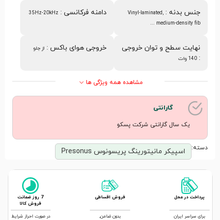
جنس بدنه
:
دامنه فرکانسی
:
35Hz-20kHz
Vinyl-laminated,
medium-density fib ...
نهایت سطح و توان خروجی
خروجی هوای باکس
:
از جلو
:
140 وات
مشاهده همه ویژگی ها
گارانتی
یک سال گارانتی شرکت پسکو
دسته:
اسپیکر مانیتورینگ پریسونوس Presonus
پرداخت در محل
فروش اقساطی
7 روز ضمانت
فروش کالا
برای سراسر ایران
بدون ضامن,
در صورت احراز شرایط