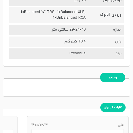
توانایی ووفر
75 وات
1xBalanced ¼” TRS, 1xBalanced XLR,
ورودی آنالوگ
1xUnbalanced RCA
اندازه
29x24x40 سانتی متر
وزن
10.4 کیلوگرم
برند
Presonus
ویدیو
نظرات کاربران
علی
۱۴۰۰/۰۶/۱۳