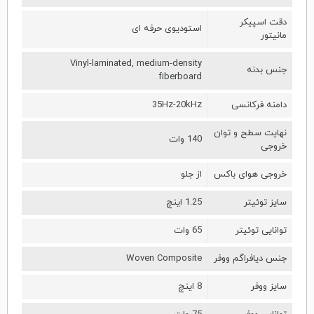
دقت اسپیکر
استودیوی حرفه ای
مانیتور
Vinyl-laminated, medium-density
جنس بدنه
fiberboard
دامنه فرکانسی
35Hz-20kHz
نهایت سطح و توان
140 وات
خروجی
خروجی هوای باکس
از جلو
سایز توئیتر
1.25 اینچ
توانایی توئیتر
65 وات
جنس دیافراگم ووفر
Woven Composite
سایز ووفر
8 اینچ