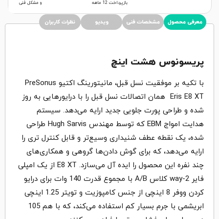
بازپرداخت 12 ماهه
و مشکل فنی
معرفی محصول
مشخصات فنی
ویدیو
نظرات کاربران
پریسونوس هشت اینچ
با تکیه بر موفقیت نسل قبل، مانیتورینگ اکتیو PreSonus
Eris E8 XT همان اتصالات نسل قبل را با درایورهایی به روز
شده و طراحی پورت جلویی جدید ارایه می‌دهد. سیستم
هدایت امواج EBM که توسط مهندس Hugh Sarvis طراحی
شده، یک نقطه عطف شنیداری وسیع‌تر و قابل کنترل تری را
ارایه می‌دهد، که برای گوش دادن‌ها گروهی و همکاری‌های
چند نفره این محصول را ایده آل می‌سازد. E8 XT از یک امپلی
فایر 2-way کلاس A/B با مجموع قدرت 140 وات برای درایو
کردن ووفر 8 اینچی از جنس کامپوزیت و تویتر 1.25 اینچی
ابریشمی با جرم بسیار کم استفاده می‌کند، که با هم 105