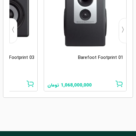
oot Footprint 03
Barefoot Footprint 01
1,068,000,000
تومان