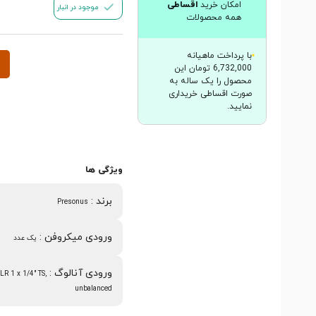
امکان خرید
اقساطی
موجود در انبار
همه محصولات
با پرداخت ماهیانه
6,732,000 تومان این
محصول را یک ساله به
صورت اقساطی خریداری
نمایید.
ویژگی ها
برند
:
Presonus
ورودی میکروفن
:
یک عدد
ورودی آنالوگ
:
LR 1 x 1/4" TS,
unbalanced