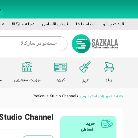
قیمت پیانو
ارتباط با ما
فروش اقساطی
مجله سازکالا
مس
پیانو
کیبورد
تجهیزات استودیویی
س
گیتار
خانه
»
تجهیزات استودیویی
»
PreSonus Studio Channel
Studio Channel
خرید
اقساطی