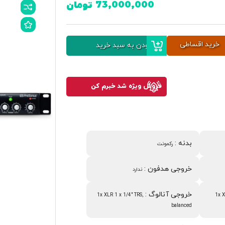
73,000,000
تومان
خرید اقساطی
افزودن به سبد خرید
فروش ویژه شد خبرم کن
بدنه
:
رکمونت
خروجی هدفون
:
ندارد
خروجی آنالوگ
:
1x XLR 1 x 1/4" TRS,
1x X
balanced