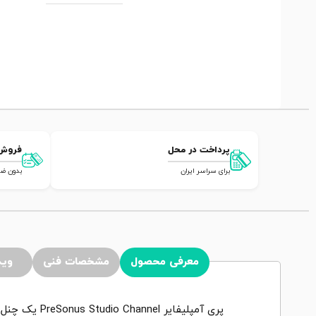
پرداخت در محل
فروش
برای سراسر ایران
بدون ضامن,
معرفی محصول
مشخصات فنی
وید
پری آمپلیفایر PreSonus Studio Channel یک چنل استریپ می باشد که دارای