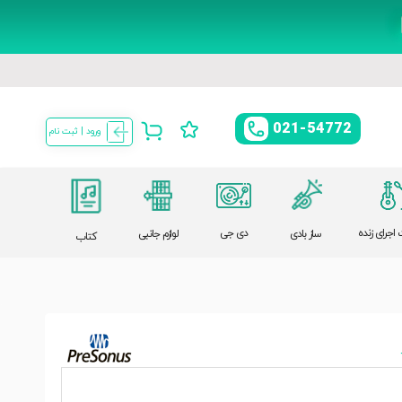
021-54772
ورود | ثبت نام
اجرای زنده
دی جی
ساز بادی
لوازم جانبی
کتاب