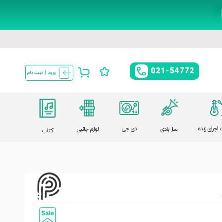
021-54772
ورود | ثبت نام
اجرای زنده
دی جی
ساز بادی
لوازم جانبی
کتاب