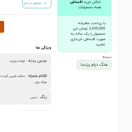
امکان خرید
اقساطی
موجود در انبار
همه محصولات
با پرداخت ماهیانه
2,605,000 تومان این
محصول را یک ساله به
صورت اقساطی خریداری
نمایید.
ویژگی ها
دسته:
جنس بدنه
:
فولاد نیتراید
هنگ درام پرنسا
اقلام همراه
:
سافت کیس, کیت نگ
هنگ درام ...
رنگ
:
مسی