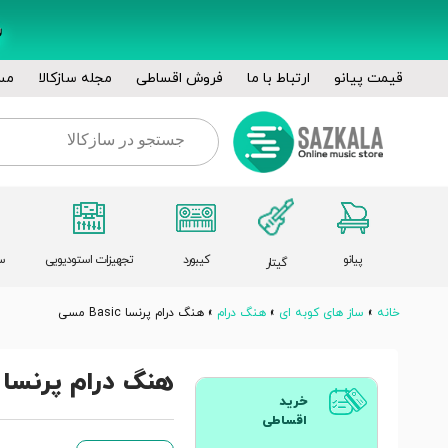
قیمت پیانو
ارتباط با ما
فروش اقساطی
مجله سازکالا
مس
پیانو
کیبورد
تجهیزات استودیویی
س
گیتار
خانه
»
ساز های کوبه ای
»
هنگ درام
»
هنگ درام پرنسا Basic مسی
هنگ درام پرنسا Basic مسی
خرید
اقساطی