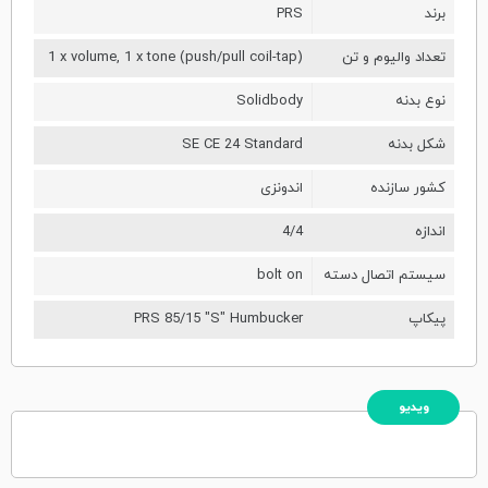
برند
PRS
تعداد والیوم و تن
1 x volume, 1 x tone (push/pull coil-tap)
نوع بدنه
Solidbody
شکل بدنه
SE CE 24 Standard
کشور سازنده
اندونزی
اندازه
4/4
سیستم اتصال دسته
bolt on
پیکاپ
PRS 85/15 "S" Humbucker
ویدیو