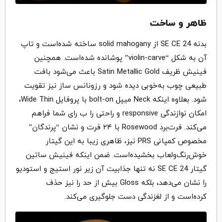
ظاهر و ساخت
بدنه SE CE 24 از solid mahogany ساخته شده‌است و تاپ
آن به شکل “violin-carve” پوشانده شده‌است. همچنین
فینیش ظریف Satin Metallic Gold باعث می‌شود بافت
طبیعی چوب به‌خوبی دیده شود و رزونانس ساز نیز تقویت
شود. بعلاوه اینکه Neck میپل bolt-on با پروفایل Wide Thin،
امکان نوازندگی responsive و راحتی را ب رای شما فراهم
می‌کند. فرت‌برد Rosewood با ۲۴ فرت و نشان “پرندگان”
مخصوص کمپانی PRS نیز، ظاهری زیبا به این گیتار
خوش‌رنگ‌ولعاب بخشیده‌است. ضمن اینکه فینیش ساتین
گیتار SE CE 24 نه تنها جذابیت آن زیر نور استیج و استودیو
را نشان می‌دهد، بلکه Gloss بیش از حد را نیز حذف
کرده‌است و از لغزندگی دست جلوگیری می‌کند.