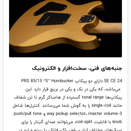
جنبه‌های فنی، سخت‌افزار و الکترونیک
SE CE 24 دارای دو پیکاپ PRS 85/15 “S” Humbucker
می‌باشد، که یکی در نِک و یکی در بریج قرار دارد. این
پیکاپ‌ها tonal range گسترده از هامباکر گرم تا تن شفاف
مانند single-coil را به گوش شما می‌رسانند. کنترل‌ها شامل
3-way pickup selector، master volume و push/pull tone
knob با قابلیت coil-split، می‌توانند صدای گیتار را برای
سبک‌های مختلف (پاپ، بلوز، راک، فانک یا ریتم و لید در