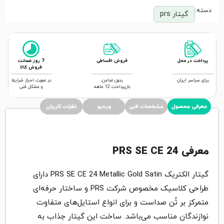
دسته:
گیتار prs
پرداخت در محل
فروش اقساطی
7 روز ضمانت
فروش کالا
برای سراسر ایران
بدون ضامن,
در صورت احراز شرایط
بازپرداخت 12 ماهه
و مشکل فنی
معرفی محصول
مشخصات فنی
ویدیو
نظرات کاربران
معرفی PRS SE CE 24
گیتار الکتریک PRS SE CE 24 Metallic Gold Satin دارای
طراحی کلاسیک مخصوص شرکت PRS و ساختار حرفه‌ای
متمرکز بر تُن صداست و برای انواع استایل‌های متفاوت
نوازندگان مناسب می‌باشد. ساخت این گیتار جذاب به