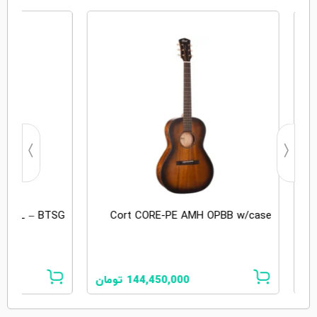
ECIAL – BTSG
Cort CORE-PE AMH OPBB w/case
ان
144,450,000
تومان