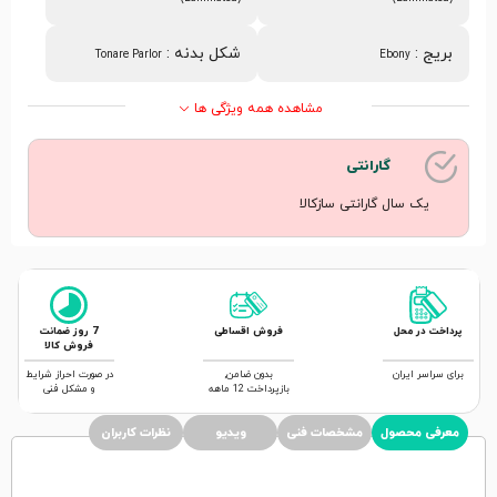
بریج
:
شکل بدنه
:
Tonare Parlor
Ebony
مشاهده همه ویژگی ها
گارانتی
یک سال گارانتی سازکالا
پرداخت در محل
فروش اقساطی
7 روز ضمانت
فروش کالا
برای سراسر ایران
بدون ضامن,
در صورت احراز شرایط
بازپرداخت 12 ماهه
و مشکل فنی
معرفی محصول
مشخصات فنی
ویدیو
نظرات کاربران