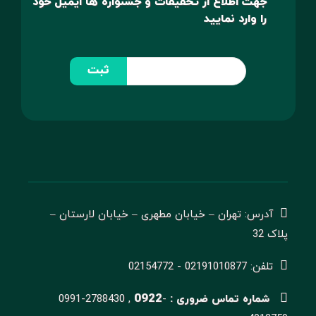
جهت اطلاع از تخفیفات و جشنواره ها ایمیل خود
را وارد نمایید
ثبت
آدرس: تهران – خیابان مطهری – خیابان لارستان –
پلاک 32
تلفن: 02191010877 - 02154772
0922
شماره تماس ضروری :
-
0991-2788430 ,