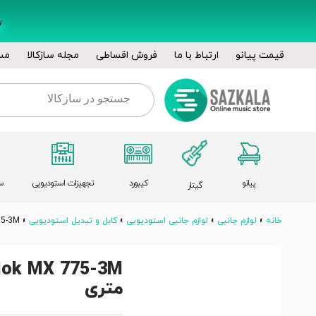
قیمت پیانو
ارتباط با ما
فروش اقساطی
مجله سازکالا
مس
پیانو
کیبورد
تجهیزات استودیویی
س
گیتار
خانه
»
لوازم جانبی
»
لوازم جانبی استودیویی
»
کابل و تبدیل استودیویی
»
k MX 775-3M
متری