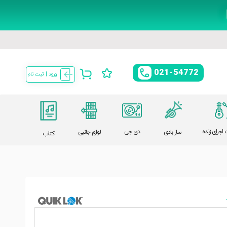
021-54772
ورود | ثبت نام
اجرای زنده
دی جی
ساز بادی
لوازم جانبی
کتاب