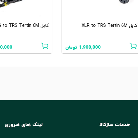
کابل TRS to TRS Tertin 6M
Boya BY-35C-XLR
2,000,000
تومان
خدمات سازکالا
لینک های ضروری