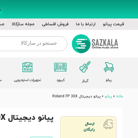
قیمت پیانو
ارتباط با ما
فروش اقساطی
مجله سازکالا
مس
پیانو
کیبورد
تجهیزات استودیویی
س
گیتار
خانه
»
پیانو
»
پیانو دیجیتال Roland FP 30X
پیانو دیجیتال Roland FP 30X
ارسال
رایگان