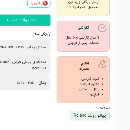
ارسال رایگان ویژه این
ناموجود
محصول، هدیه به شما
محصولات مشابه
گارانتی
ویژگی ها
3 سال گارانتی و 5 سال
خدمات پس از فروش
صدای پیانو
:
erNATURAL Piano
صداهای پیش فرض
:
vailable
اقلام
Tones: 321
همراه
کارت گارانتی
پدال
:
Sustain Pedal
دفترچه راهنما
پدال ساستین
آداپتور
دسته:
پیانو رولند Roland