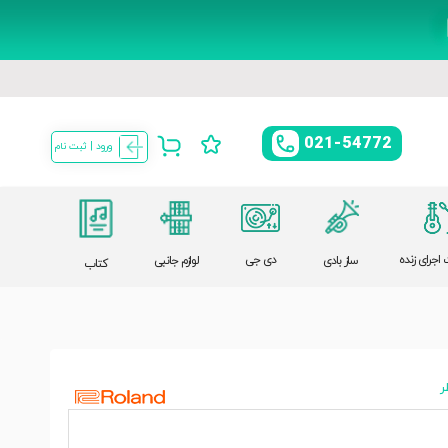
021-54772
ورود | ثبت نام
اجرای زنده
دی جی
ساز بادی
لوازم جانبی
کتاب