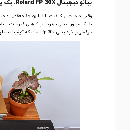
پیانو دیجیتال Roland FP 30X، یک پیانو پرتابل فوق حرفه‌ای
حرفه‌ای‌تر خود یعنی fp 30x است که کیفیت صدای فوق‌العاده‌ای را در اختیار شما قرار دهد.