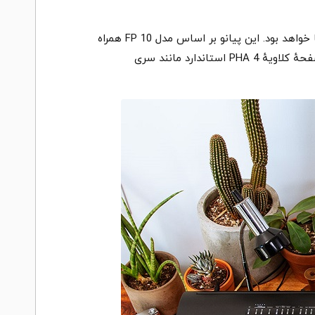
وقتی صحبت از کیفیت بالا با بودجهٔ معقول به میان می‌آید، پیانو پرتابل Roland FP 30X یکی از بهترین گزینه‌ها برای شما خواهد بود. این پیانو بر اساس مدل FP 10 همراه
با یک موتور صدای بهتر، اسپیکرهای قدرتمند، و پلیفونی بالاتر است. پیانو FP 30X دارای موتور صدای SuperNATURAL و صفحهٔ کلاویهٔ PHA 4 استاندارد مانند سری