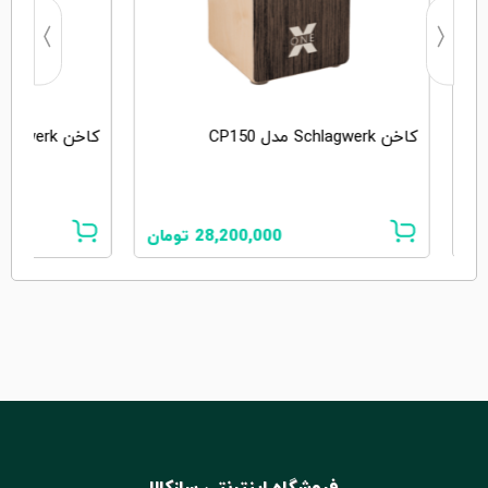
کاخن Schlagwerk مدل CP150
کاخن Schlagwerk مدل CP4901
ان
28,200,000
تومان