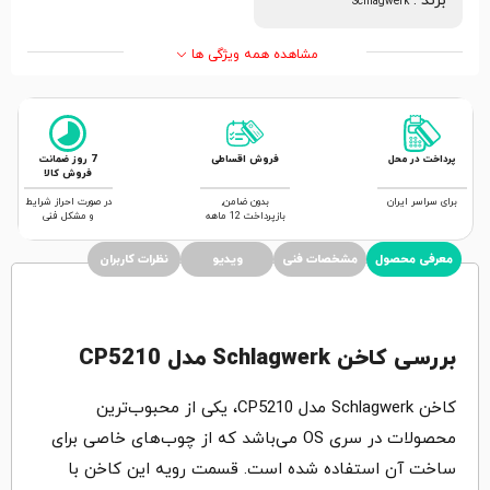
برند
:
Schlagwerk
مشاهده همه ویژگی ها
پرداخت در محل
فروش اقساطی
7 روز ضمانت
فروش کالا
برای سراسر ایران
بدون ضامن,
در صورت احراز شرایط
بازپرداخت 12 ماهه
و مشکل فنی
معرفی محصول
مشخصات فنی
ویدیو
نظرات کاربران
بررسی کاخن Schlagwerk مدل CP5210
کاخن Schlagwerk مدل CP5210، یکی از محبوب‌ترین
محصولات در سری OS می‌باشد که از چوب‌های خاصی برای
ساخت آن استفاده شده است. قسمت رویه این کاخن با