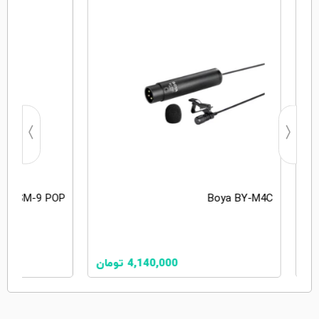
L LSM-9 POP
Boya BY-M4C
ان
4,140,000
تومان