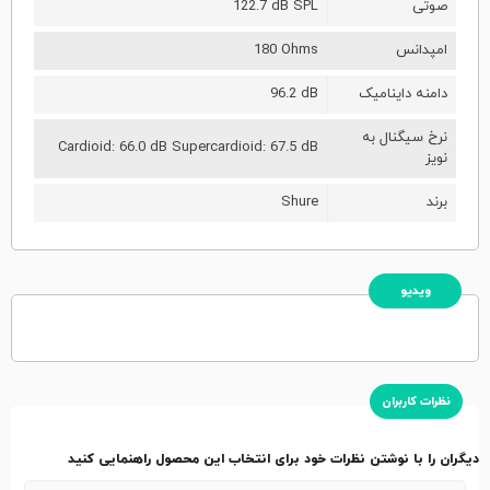
صوتی
122.7 dB SPL
امپدانس
180 Ohms
دامنه داینامیک
96.2 dB
نرخ سیگنال به
Cardioid: 66.0 dB Supercardioid: 67.5 dB
نویز
برند
Shure
ویدیو
نظرات کاربران
دیگران را با نوشتن نظرات خود برای انتخاب این محصول راهنمایی کنید