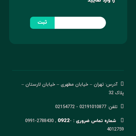
را وارد نمایید
ثبت
آدرس: تهران – خیابان مطهری – خیابان لارستان –
پلاک 32
تلفن: 02191010877 - 02154772
0922
شماره تماس ضروری :
-
0991-2788430 ,
4012759