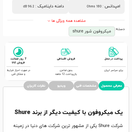
امپدانس
:
دامنه داینامیک
:
96.2 dB
180 Ohms
مشاهده همه ویژگی ها
دسته:
میکروفون شور shure
پرداخت در محل
فروش اقساطی
7 روز ضمانت
فروش کالا
برای سراسر ایران
بدون ضامن,
در صورت احراز شرایط
بازپرداخت 12 ماهه
و مشکل فنی
معرفی محصول
مشخصات فنی
ویدیو
نظرات کاربران
یک میکروفون با کیفیت دیگر از برند Shure
شرکت Shure یکی از مشهور ترین شرکت های دنیا در زمینه