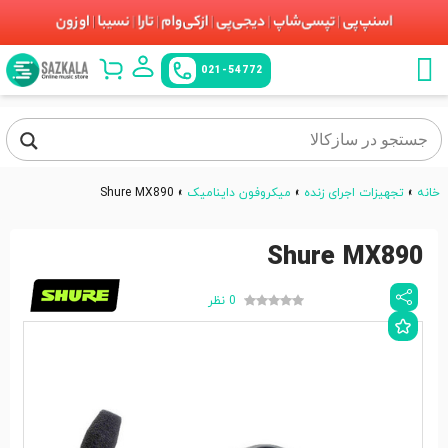
021-54772
خانه
»
تجهیزات اجرای زنده
»
میکروفون داینامیک
»
Shure MX890
Shure MX890
0 نظر