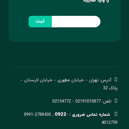
را وارد نمایید
ثبت
آدرس: تهران – خیابان مطهری – خیابان لارستان –
پلاک 32
تلفن: 02191010877 - 02154772
0922
شماره تماس ضروری :
-
0991-2788430 ,
4012759