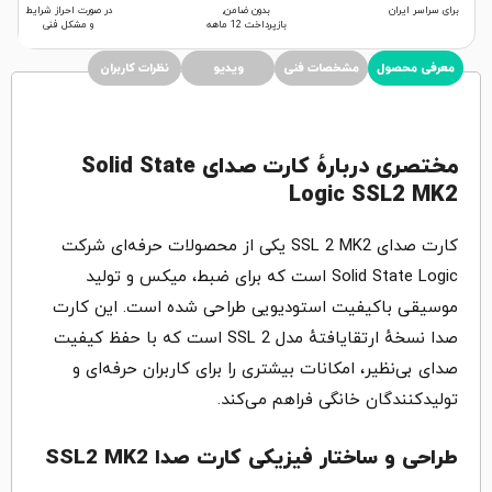
برای سراسر ایران
بدون ضامن,
در صورت احراز شرایط
بازپرداخت 12 ماهه
و مشکل فنی
معرفی محصول
مشخصات فنی
ویدیو
نظرات کاربران
مختصری دربارهٔ کارت صدای Solid State
Logic SSL2 MK2
کارت صدای SSL 2 MK2 یکی از محصولات حرفه‌ای شرکت
Solid State Logic است که برای ضبط، میکس و تولید
موسیقی باکیفیت استودیویی طراحی شده است. این کارت
صدا نسخهٔ ارتقایافتهٔ مدل SSL 2 است که با حفظ کیفیت
صدای بی‌نظیر، امکانات بیشتری را برای کاربران حرفه‌ای و
تولیدکنندگان خانگی فراهم می‌کند.
طراحی و ساختار فیزیکی کارت صدا SSL2 MK2