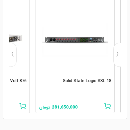
Audio Volt 876
Solid State Logic SSL 18
281,650,000
تومان