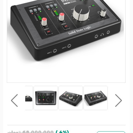
68,000,000
تومان
(4% )