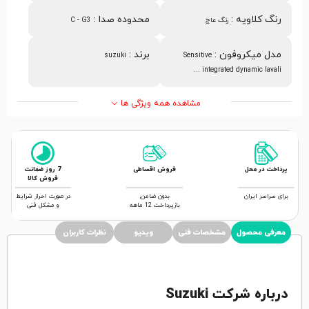
رنگ کلاویه
:
محدوده صدا
:
رنگ عاج
C - G3
مدل میکروفون
:
برند
:
suzuki
Sensitive
integrated dynamic lavali ...
مشاهده همه ویژگی ها
پرداخت در محل
فروش اقساطی
7 روز ضمانت
فروش کالا
برای سراسر ایران
بدون ضامن,
در صورت احراز شرایط
بازپرداخت 12 ماهه
و مشکل فنی
معرفی محصول
مشخصات فنی
ویدیو
نظرات کاربران
درباره شرکت Suzuki