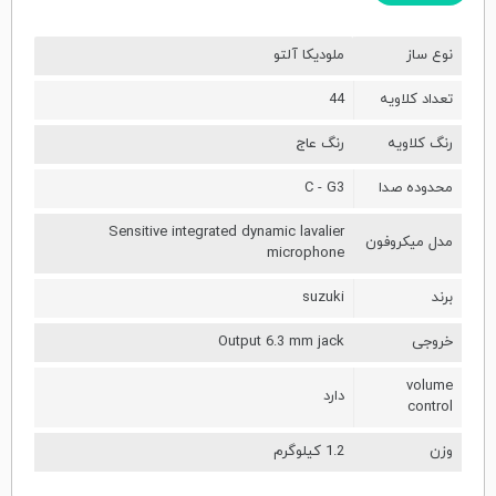
نوع ساز
ملودیکا آلتو
تعداد کلاویه
44
رنگ کلاویه
رنگ عاج
محدوده صدا
C - G3
Sensitive integrated dynamic lavalier
مدل میکروفون
microphone
برند
suzuki
خروجی
Output 6.3 mm jack
volume
دارد
control
وزن
1.2 کیلوگرم