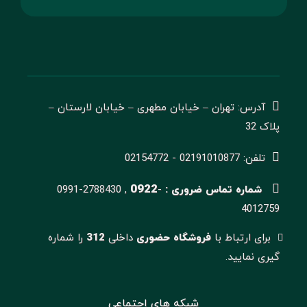
آدرس: تهران – خیابان مطهری – خیابان لارستان –
پلاک 32
تلفن: 02191010877 - 02154772
0922
شماره تماس ضروری :
-
0991-2788430 ,
4012759
برای ارتباط با
فروشگاه حضوری
داخلی
312
را شماره
گیری نمایید.
شبکه های اجتماعی