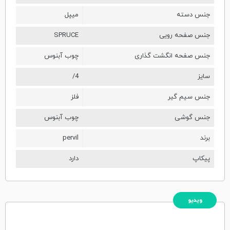
جنس دسته
میپل
جنس صفحه رویی
SPRUCE
جنس صفحه انگشت گذاری
چوب آبنوس
سایز
/4
جنس سیم گیر
فلز
جنس گوشی
چوب آبنوس
برند
pervil
پیکاپ
دارد
ویدیو