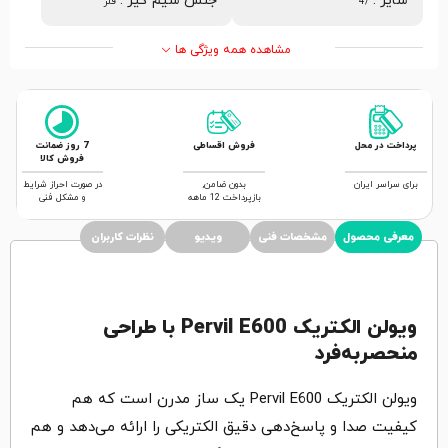
سایز
:
جنس سیم گیر
:
/4
فلز
مشاهده همه ویژگی ها
پرداخت در محل
فروش اقساطی
7 روز ضمانت
فروش کالا
برای سراسر ایران
بدون ضامن,
در صورت احراز شرایط
بازپرداخت 12 ماهه
و مشکل فنی
معرفی محصول
مشخصات فنی
ویدیو
نظرات کاربران
ویولن الکتریک Pervil E600 با طراحی
منحصربه‌فرد
ویولن الکتریک Pervil E600 یک ساز مدرن است که هم
کیفیت صدا و پاسخ‌دهی دقیق الکتریکی را ارائه می‌دهد و هم