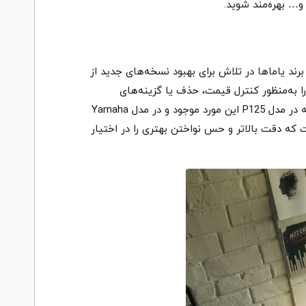
و… بهره‌مند شوید.
 پیانو دیجیتال Yamaha P125a تفاوت چندانی با مدل قبلی یعنی P125 ندارد، اگر چه برند یاماها در تلاش برای بهبود نسخه‌های جدید از
ا به‌منظور کنترل قیمت، حذف یا گزینه‌های
کاربردی را اضافه می‌کند. نکتهٔ کلیدی در تفاوت این دو مدل، بخش رابط صوتی USB یا همان USB audio interface است که در مدل P125 این مورد موجود و در مدل Yamaha
 تنها به انتقال میدی تغییر پیدا کرده است. اما نکتهٔ دیگر در این مدل جدید، بهبود اکشن کلاویه GHS است که دقت بالاتر و حس نواختن بهتری را در اختیار