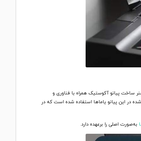
سرت CFIIIS 9 می‌باشد. پیانو دیجیتال Yamaha P125a نتیجهٔ یک قرن هنر ساخت پیانو آکوستیک همراه با فناوری و
کشن GHS (Graded Hammer Standard) با تاچ سنگین درجه‌بندی‌شده در این پیانو یاماها استفاده شده است که در
ا
به‌صورت اصلی را برعهده دارد.