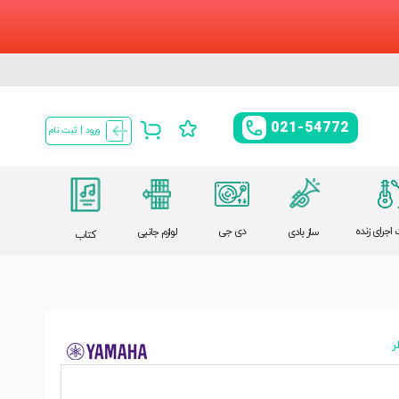
021-54772
ورود | ثبت نام
اجرای زنده
دی جی
ساز بادی
لوازم جانبی
کتاب