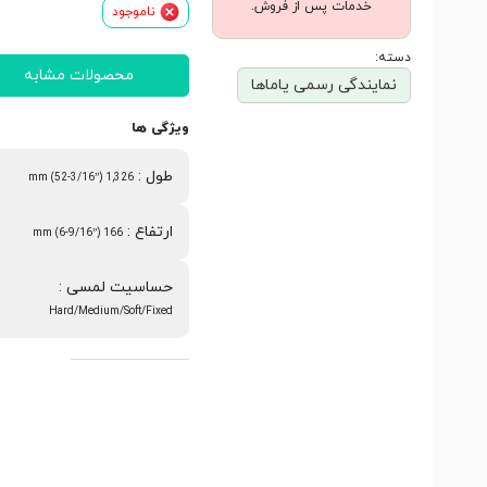
خدمات پس از فروش.
ناموجود
دسته:
محصولات مشابه
نمایندگی رسمی یاماها
ویژگی ها
طول
:
1,326 mm (52-3/16”)
ارتفاع
:
166 mm (6-9/16”)
حساسیت لمسی
:
Hard/Medium/Soft/Fixed