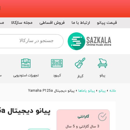
قیمت پیانو
ارتباط با ما
فروش اقساطی
مجله سازکالا
مس
پیانو
کیبورد
تجهیزات استودیویی
س
گیتار
خانه
»
پیانو
»
پیانو یاماها
»
پیانو دیجیتال Yamaha P125a
پیانو دیجیتال Yamaha P125a
گارانتی
3 سال گارانتی و 5 سال