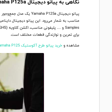
نگاهی به پیانو دیجیتال Yamaha P125a: لمس و صدای طبیعی مشابه یک پیانو آکوستیک
پیانو دیجیتال aha P125a
برای تمرین و نوازندگی قطعات مختلف است.
مشاهده و
خرید پیانو طرح آکوستیک Yamaha P125