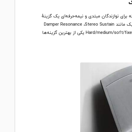
ند است که برای نوازندگان مبتدی و نیمه‌حرفه‌ای یک گزینهٔ
مناسب به شمار می‌رود. این پیانو دیجیتال داینامیک و اکسپرشن حرفه‌ای فراهم می‌کند و بر اساس شبیه‌سازهای آکوستیک مانند Damper Resonance ،Stereo Sustain
Samples و … پلیفونی مناسب، اکشن کلاویه Graded hammer standard (GHS)، حساسیت‌های لمسی قابل‌تنظیم شامل Hard/medium/soft/fixed یکی از بهترین گزینه‌ها