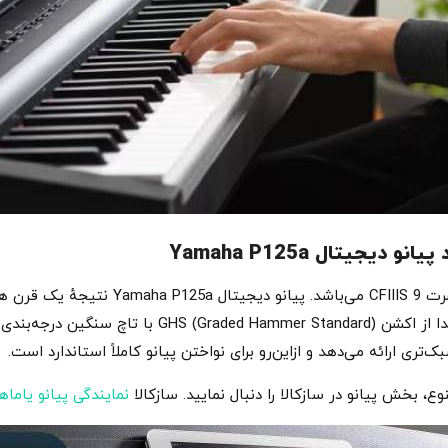
یجیتال Yamaha P125a
موتور صدای خالص CF شامل صدای پیانو گرند کن
تخصص در ساخت برند یاماها می‌باشد. علاوه بر صدا از ا
تری ارائه می‌دهد و ازاین‌رو برای نواختن پیانو کاملاً استاندارد است.
، بخش پیانو در سازکالا را دنبال نمایید. سازکالا
نمایندگی پیانو یاماه