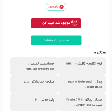
ناموجود
موجود شد خبرم کن
محصولات مشابه
ویژگی ها
نوع کلاویه (اکشن)
:
حساسیت لمسی
:
GHC
Hard/Medium/Soft/Fixed
پدال
:
صفحه نمایشگر
:
3-pedal unit (damper,
ندارد
sostenuto, so ...
صدای پیانو
:
پلی فونی
:
64
Yamaha CFIIIS,
شبیه ساز Damper Reso ...