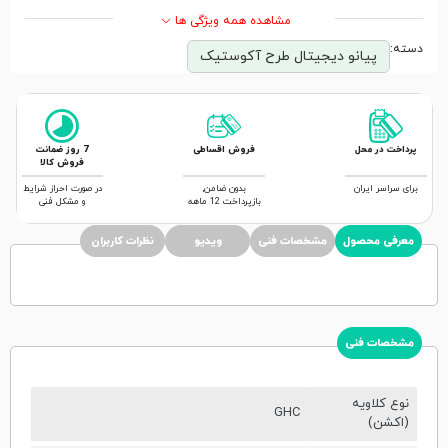
مشاهده همه ویژگی ها
دسته:
پیانو دیجیتال طرح آکوستیک
پرداخت در محل
فروش اقساطی
7 روز ضمانت
فروش کالا
برای سراسر ایران
بدون ضامن,
در صورت احراز شرایط
بازپرداخت 12 ماهه
و مشکل فنی
معرفی محصول
مشخصات فنی
ویدیو
نظرات کاربران
مشخصات فنی
نوع کلاویه
GHC
(اکشن)