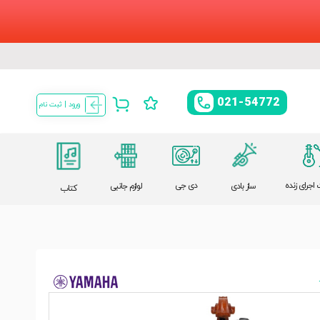
021-54772
ورود | ثبت نام
اجرای زنده
دی جی
ساز بادی
لوازم جانبی
کتاب