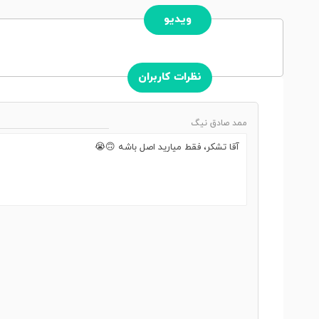
ویدیو
نظرات کاربران
ممد صادق نیگ
آقا تشکر، فقط میارید اصل باشه 🙃😭