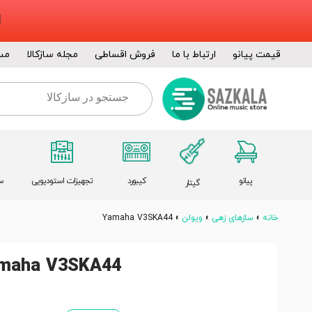
قیمت پیانو
ارتباط با ما
فروش اقساطی
مجله سازکالا
مس
پیانو
کیبورد
تجهیزات استودیویی
س
گیتار
خانه
»
سازهای زهی
»
ویولن
»
Yamaha V3SKA44
maha V3SKA44