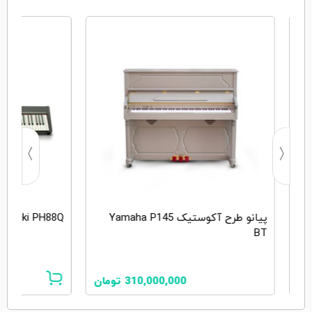
پیانو طرح آکوستیک Yamaha P145
Suzuki PH88Q
BT
310,000,000
تومان