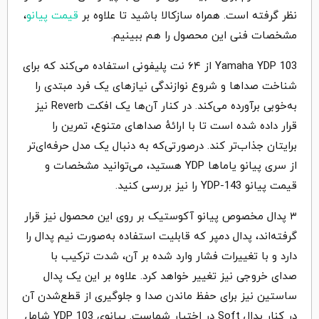
نظر گرفته است. همراه سازکالا باشید تا علاوه بر
قیمت پیانو
،
مشخصات فنی این محصول را هم ببینیم.
Yamaha YDP 103 از ۶۴ نت پلیفونی استفاده می‌کند که برای
شناخت صداها و شروع نوازندگی نیازهای یک فرد مبتدی را
به‌خوبی برآورده می‌کند. در کنار آن‌ها یک افکت Reverb نیز
قرار داده شده است تا با ارائهٔ صداهای متنوع، تمرین را
برایتان جذاب‌تر کند. درصورتی‌که به دنبال یک مدل حرفه‌ای‌تر
از سری پیانو یاماها YDP هستید، می‌توانید مشخصات و
قیمت پیانو YDP-143 را نیز بررسی کنید.
۳ پدال مخصوص پیانو آکوستیک بر روی این محصول نیز قرار
گرفته‌اند، پدال دمپر که قابلیت استفاده به‌صورت نیم پدال را
دارد و با تغییرات فشار وارد شده بر آن، شدت ترکیب با
صدای خروجی نیز تغییر خواهد کرد. علاوه بر این یک پدال
ساستین نیز برای حفظ ماندن صدا و جلوگیری از قطع‌شدن آن
در کنار پدال Soft در اختیار شماست. پیانوی YDP 103 شامل