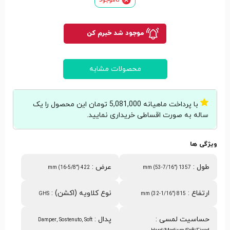
موجود شد خبرم کن
محصولات مشابه
با پرداخت ماهیانه 5,081,000 تومان این محصول را یک
ساله به صورت اقساطی خریداری نمایید.
ویژگی ها
طول
:
عرض
:
422 mm (16-5/8")
1357 mm (53-7/16")
ارتفاع
:
نوع کلاویه (اکشن)
:
GHS
815 mm (32-1/16")
حساسیت لمسی
:
پدال
:
Damper, Sostenuto, Soft