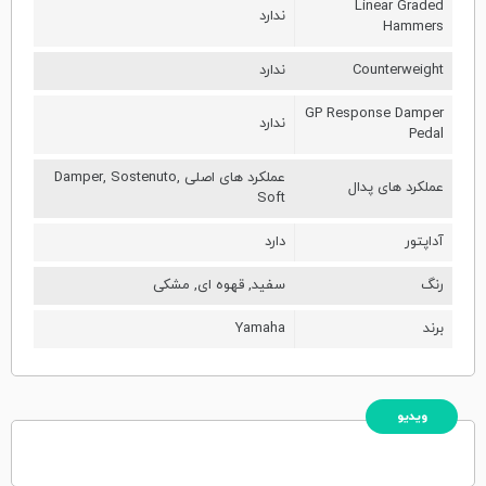
Linear Graded
ندارد
Hammers
Counterweight
ندارد
GP Response Damper
ندارد
Pedal
عملکرد های اصلی Damper, Sostenuto,
عملکرد های پدال
Soft
آداپتور
دارد
رنگ
سفید, قهوه ای, مشکی
برند
Yamaha
ویدیو