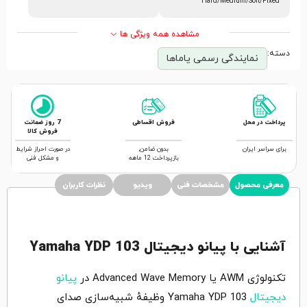
Hard/Medium/Soft/Fixed
مشاهده همه ویژگی ها
دسته:
نمایندگی رسمی یاماها
پرداخت در محل
فروش اقساطی
7 روز ضمانت
فروش کالا
برای سراسر ایران
بدون ضامن,
در صورت احراز شرایط
بازپرداخت 12 ماهه
و مشکل فنی
معرفی محصول
مشخصات فنی
ویدیو
نظرات کاربران
آشنایی با پیانو دیجیتال Yamaha YDP 103
تکنولوژی AWM یا Advanced Wave Memory در
پیانو
دیجیتال
Yamaha YDP 103 وظیفهٔ شبیه‌سازی صدای