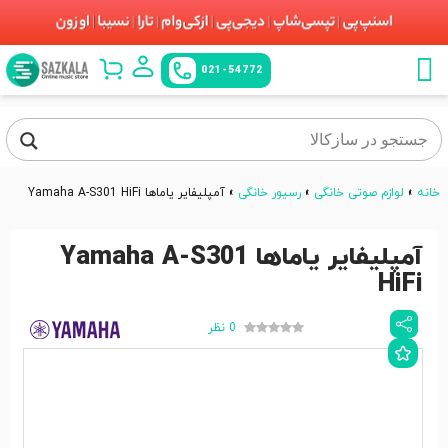
021-54772
خانه
»
لوازم صوتی خانگی
»
رسیور خانگی
»
آمپلیفایر یاماها Yamaha A-S301 HiFi
آمپلیفایر یاماها Yamaha A-S301
HiFi
0 نظر