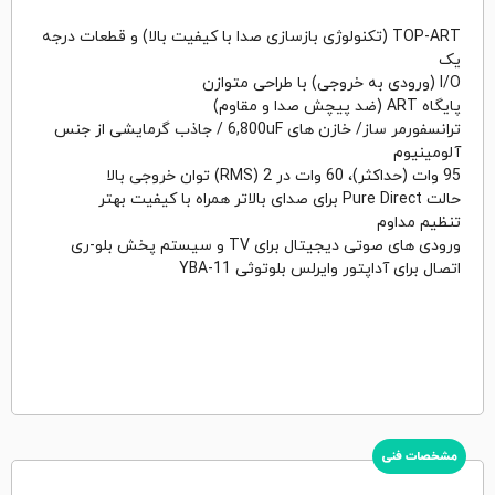
TOP-ART (تکنولوژی بازسازی صدا با کیفیت بالا) و قطعات درجه
یک
I/O (ورودی به خروجی) با طراحی متوازن
پایگاه ART (ضد پیچش صدا و مقاوم)
ترانسفورمر ساز/ خازن های 6,800uF / جاذب گرمایشی از جنس
آلومینیوم
95 وات (حداکثر)، 60 وات در 2 (RMS) توان خروجی بالا
حالت Pure Direct برای صدای بالاتر همراه با کیفیت بهتر
تنظیم مداوم
ورودی های صوتی دیجیتال برای TV و سیستم پخش بلو-ری
اتصال برای آداپتور وایرلس بلوتوثی YBA-11
مشخصات فنی