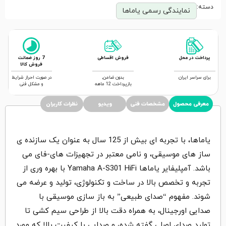
دسته:
نمایندگی رسمی یاماها
پرداخت در محل
فروش اقساطی
7 روز ضمانت
فروش کالا
برای سراسر ایران
بدون ضامن,
در صورت احراز شرایط
بازپرداخت 12 ماهه
و مشکل فنی
معرفی محصول
مشخصات فنی
ویدیو
نظرات کاربران
یاماها، با تجربه ای بیش از 125 سال به عنوان یک سازنده ی
ساز های موسیقی، و نامی معتبر در تجهیزات های-فای می
باشد. آمپلیفایر یاماها Yamaha A-S301 HiFi با بهره وری از
تجربه و تخصص بالا در ساخت و تکنولوژی، تولید و عرضه می
شوند. مفهوم “صدای طبیعی” به باز سازی موسیقی با
صدایی اورجینال، به همراه دقت بالا از طراحی سیم کشی تا
تولید صدای اصلی گفته شده، و صدایی با کیفیت بالا که مورد