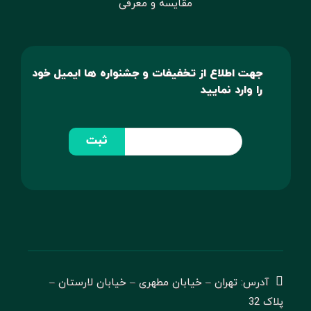
مقایسه و معرفی
جهت اطلاع از تخفیفات و جشنواره ها ایمیل خود
را وارد نمایید
ثبت
آدرس: تهران – خیابان مطهری – خیابان لارستان –
پلاک 32