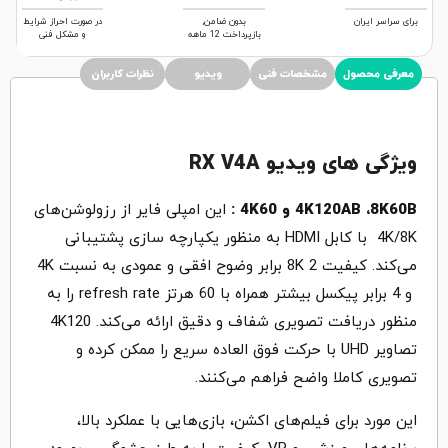
برای سراسر ایران
بدون ضامن,
در صورت احراز شرایط
بازپرداخت 12 ماهه
و مشکل فنی
معرفی محصول
مشخصات فنی
ویدیو
نظرات کاربران
ویژگی های ویدیو RX V4A
4K120AB ،8K60B و 4K60 :
این امپلی فایر از رزولوشن‌های
4K/8K با کابل HDMI به منظور یکپارچه سازی پشتیبانی
می‌کند. کیفیت 8K 2 برابر وضوح افقی و عمودی به نسبت 4K
و 4 برابر پیکسل بیشتر همراه با 60 هرتز refresh rate را به
منظور دریافت تصویری شفاف و دقیق ارائه می‌کند. 4K120
تصاویر UHD با حرکت فوق العاده سریع را ممکن کرده و
تصویری کاملا واضح فراهم می‌کنند.
این مورد برای فیلم‌های اکشن، بازی‌هایی با عملکرد بالا،