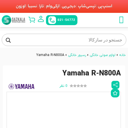
021-54772
خانه
»
لوازم صوتی خانگی
»
رسیور خانگی
»
Yamaha R-N800A
Yamaha R-N800A
0 نظر