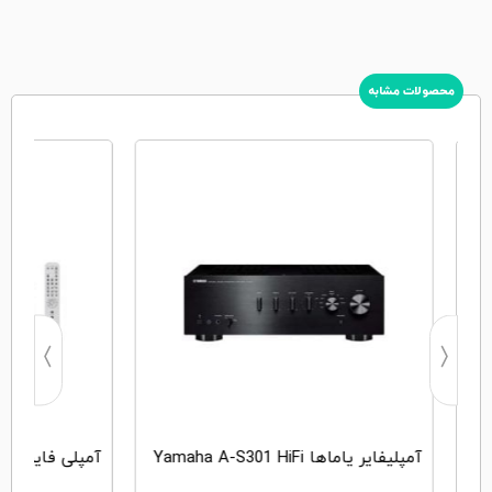
محصولات مشابه
آمپلیفایر یاماها Yamaha A-S301 HiFi
آمپلی فایر Yamaha A-S501