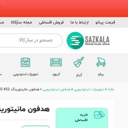
قیمت پیانو
ارتباط با ما
فروش اقساطی
مجله سازکالا
مس
پیانو
کیبورد
تجهیزات استودیویی
س
گیتار
خانه
»
تجهیزات استودیویی
»
هدفون استودیویی
»
هدفون مانیتورینگ AKG K52
هدفون مانیتورینگ K52
خرید
اقساطی