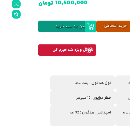
10,500,000
تومان
خرید اقساطی
افزودن به سبد خرید
فروش ویژه شد خبرم کن
نوع هدفون
:
گ
پشت بسته
قطر درایور
:
ش
40 میلی‌متر
امپدانس هدفون
:
هرتز تا
32 اهم