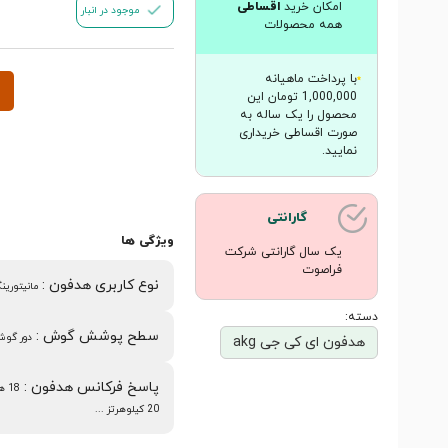
امکان خرید
اقساطی
موجود در انبار
همه محصولات
با پرداخت ماهیانه
1,000,000 تومان این
محصول را یک ساله به
صورت اقساطی خریداری
نمایید.
گارانتی
ویژگی ها
یک سال گارانتی شرکت
فراصوت
نوع کاربری هدفون
:
مانیتورین
دسته:
سطح پوشش گوش
:
دور گو
هدفون ای کی جی akg
پاسخ فرکانس هدفون
:
18 
20 کیلوهرتز ...