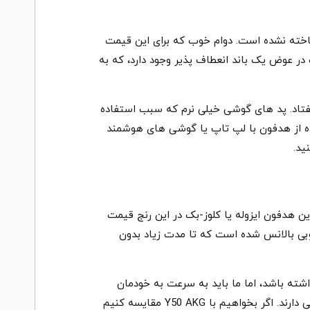
یت ساخته نشده است. دوام خوب که برای این قیمت
ل تنظیم نیست در عوض یک باند انعطاف پذیر وجود دارد، که به
فتاد. پد های گوشی خیلی نرم که سبب استفاده
ل 2.5 متری که با یک plug 3.5 میلی متری ، نگران استفاده از هدفون با لپ تاپ یا گوشی های هوشمند
 هدفون ایزوله یا کلوز-بک در این رنج قیمت
وبی بالانس شده است که تا مدت زیاد بدون
تری داشته باشد، اما ما باید به سرعت به خودمان
یادآوری کنیم که K52 جزو هدفون های ارزان قیمت محصوب می شود. هدفون های دیگر در این قیمت واقعا عملکرد ابتدایی دارند. اگر بخواهیم با Y50 AKG مقایسه کنیم