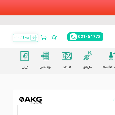
021-54772
ورود | ثبت نام
اجرای زنده
دی جی
ساز بادی
لوازم جانبی
کتاب