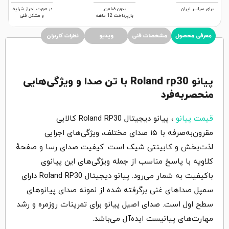
برای سراسر ایران
بدون ضامن,
در صورت احراز شرایط
بازپرداخت 12 ماهه
و مشکل فنی
معرفی محصول
مشخصات فنی
ویدیو
نظرات کاربران
پیانو Roland rp30 با تن صدا و ویژگی‌هایی
منحصربه‌فرد
قیمت پیانو
، پیانو دیجیتال Roland RP30 کالایی
مقرون‌به‌صرفه با ۱۵ صدای مختلف، ویژگی‌های اجرایی
لذت‌بخش و کابینتی شیک است. کیفیت صدای رسا و صفحهٔ
کلاویه با پاسخ مناسب از جمله ویژگی‌های این پیانوی
باکیفیت به شمار می‌رود. پیانو دیجیتال Roland RP30 دارای
سمپل صداهای غنی برگرفته شده از نمونه صدای پیانوهای
سطح اول است. صدای اصیل پیانو برای تمرینات روزمره و رشد
مهارت‌های پیانیست ایده‌آل می‌باشد.