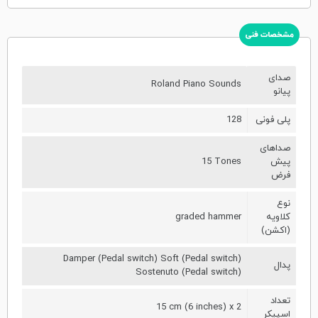
مشخصات فنی
صدای
Roland Piano Sounds
پیانو
پلی فونی
128
صداهای
پیش
15 Tones
فرض
نوع
کلاویه
graded hammer
(اکشن)
Damper (Pedal switch) Soft (Pedal switch)
پدال
Sostenuto (Pedal switch)
تعداد
15 cm (6 inches) x 2
اسپیکر