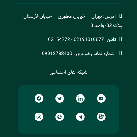
آدرس: تهران – خیابان مطهری – خیابان لارستان –
پلاک 32- واحد 3
تلفن: 02191010877 - 02154772
شماره تماس ضروری : 09912788430
شبکه های اجتماعی