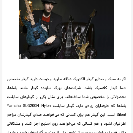
اگر به سبک و صدای گیتار الکتریک علاقه ندارید و دوست دارید گیتار تخصصی
شما گیتار کلاسیک باشد، شرکت‌های بزرگ سازنده گیتار مانند یاماها،
محصولاتی را مخصوص شما ساخته‌اند. برای مثال یکی از گیتارهای سایلنت
یاماها که طرفداران زیادی دارد، گیتار سایلنت Yamaha SLG200N Nylon
Silent است. این گیتار هم برای کسانی که می‌خواهند صدای گیتارشان مزاحم
اطرافیان نشود و هم کسانی که می‌خواهند روی استیج اجرا کنند و مشکلاتی
مانند فیدبک برایشان دردسرساز نشود، یکی از بهترین گزینه‌های خرید به‌شمار