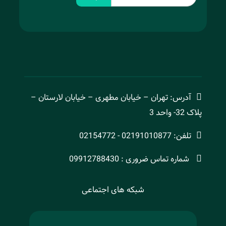
آدرس: تهران – خیابان مطهری – خیابان لارستان –
پلاک 32- واحد 3
تلفن: 02191010877 - 02154772
شماره تماس ضروری : 09912788430
شبکه های اجتماعی