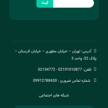
ثبت
آدرس: تهران – خیابان مطهری – خیابان لارستان –
پلاک 32- واحد 3
تلفن: 02191010877 - 02154772
شماره تماس ضروری : 09912788430
شبکه های اجتماعی