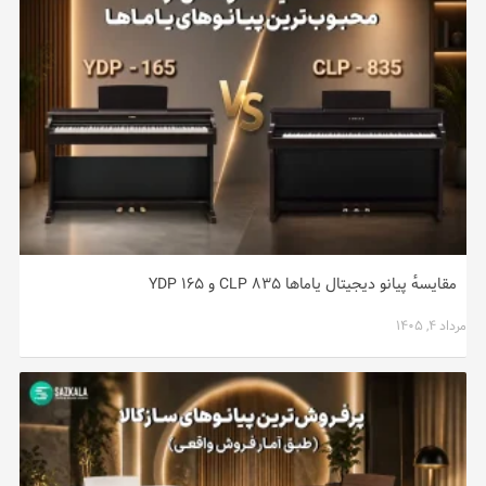
مقایسهٔ پیانو دیجیتال یاماها CLP ۸۳۵ و YDP ۱۶۵
مرداد ۴, ۱۴۰۵