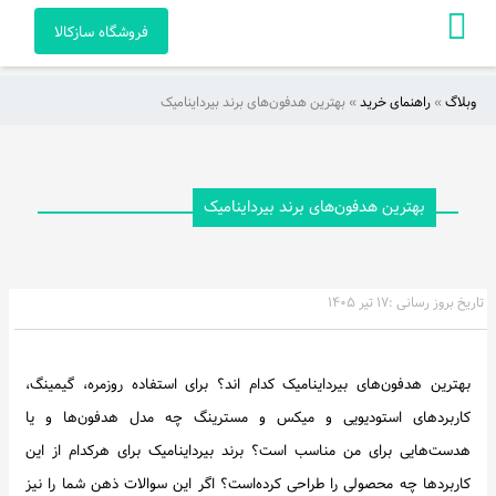
فروشگاه سازکالا
وبلاگ
»
راهنمای خرید
»
بهترین هدفون‌های برند بیرداینامیک
صفحه
اصلی
آکادمی
بهترین هدفون‌های برند بیرداینامیک
راهنمای
خرید
تاریخ بروز رسانی :
۱۷ تیر ۱۴۰۵
ویدئو
بهترین هدفون‌های بیرداینامیک کدام اند؟ برای استفاده روزمره، گیمینگ،
هنرمندان
کاربردهای استودیویی و میکس و مسترینگ چه مدل هدفون‌ها و یا
و
هدست‌هایی برای من مناسب است؟ برند بیرداینامیک برای هرکدام از این
آثار
کاربردها چه محصولی را طراحی کرده‌است؟ اگر این سوالات ذهن شما را نیز