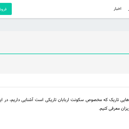
اخبار
فروشگ
 Toccata and Fugue از باخ یاد قلعه‌هایی تاریک که مخصوص سکونت اربابان تاریکی است آشنایی داریم، در
یزان معرفی کنیم.