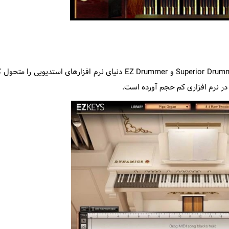
کمپانی Toontrack همواره با ارائه محصولات خود از جمله Superior Drummer و EZ Drummer دنیای نرم افزارهای ا
ا در نرم افزاری کم حجم آورده است.