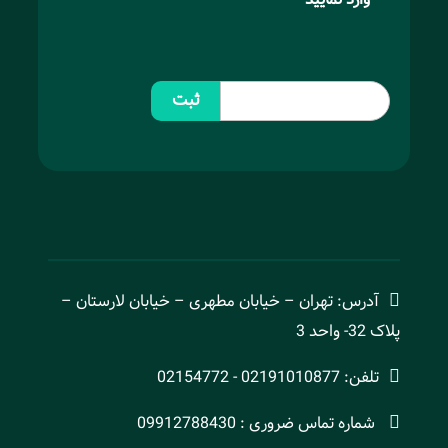
ثبت
آدرس: تهران – خیابان مطهری – خیابان لارستان –
پلاک 32- واحد 3
تلفن: 02191010877 - 02154772
شماره تماس ضروری : 09912788430