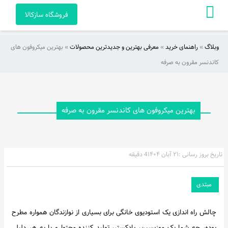
فروشگاه سازکالا
وبلاگ
»
راهنمای خرید
»
معرفی بهترین و جدیدترین محصولات
»
بهترین میکروفون های
صفحه
کاندنسر مقرون به صرفه
اصلی
آکادمی
بهترین میکروفون های کاندنسر مقرون به صرفه
راهنمای
خرید
تاریخ بروز رسانی :
۲۱ آبان ۱۴۰۴
4 دقیقه
ویدئو
مبتدی
هنرمندان
و
چالش راه اندازی یک استودیوی خانگی برای بسیاری از نوازندگان همواره مطرح
آثار