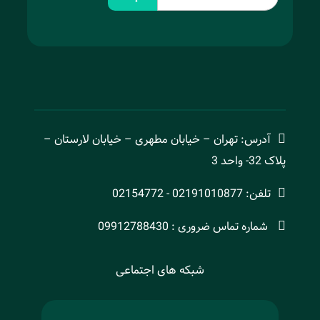
آدرس: تهران – خیابان مطهری – خیابان لارستان –
پلاک 32- واحد 3
تلفن: 02191010877 - 02154772
شماره تماس ضروری : 09912788430
شبکه های اجتماعی