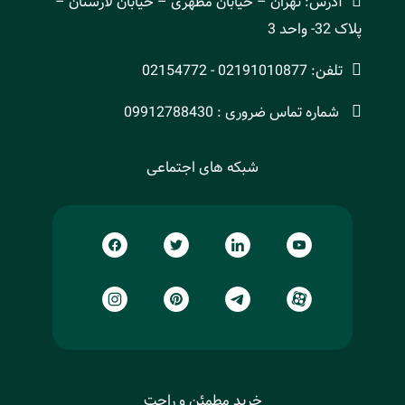
آدرس: تهران – خیابان مطهری – خیابان لارستان –
پلاک 32- واحد 3
تلفن: 02191010877 - 02154772
شماره تماس ضروری : 09912788430
شبکه های اجتماعی
خرید مطمئن و راحت