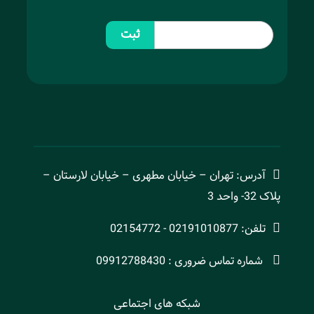
ثبت
آدرس: تهران – خیابان مطهری – خیابان لارستان –
پلاک 32- واحد 3
تلفن: 02191010877 - 02154772
شماره تماس ضروری : 09912788430
شبکه های اجتماعی