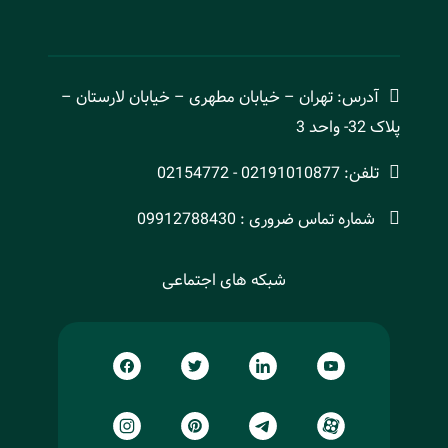
آدرس: تهران – خیابان مطهری – خیابان لارستان –
پلاک 32- واحد 3
تلفن: 02191010877 - 02154772
شماره تماس ضروری : 09912788430
شبکه های اجتماعی