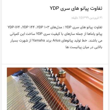
تفاوت پیانو های سری YDP
۳۱ فروردین ۱۳۹۹
10 دقیقه
تفاوت پیانو های سری YDP : مدل‌های YDP-۱۶۴ ،YDP ۱۴۴ ،YDP ۱۰۳
پیانو یاماها از جمله سازهای با کیفیت سری YDP ساخت این کمپانی
می باشند. خط تولید پیانوهای Arius برند Yamaha از شهرت بسیار
بالایی در میان پیانیست ها