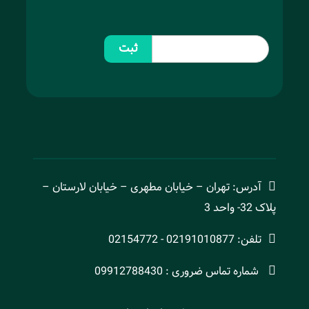
ثبت
آدرس: تهران – خیابان مطهری – خیابان لارستان –
پلاک 32- واحد 3
تلفن: 02191010877 - 02154772
شماره تماس ضروری : 09912788430