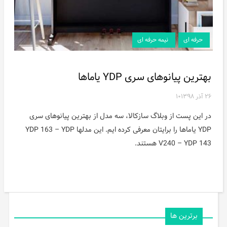
حرفه ای
نیمه حرفه ای
بهترین پیانوهای سری YDP یاماها
۲۶ آذر ۱۳۹۸
۱۰
در این پست از وبلاگ سازکالا، سه مدل از بهترین پیانوهای سری
YDP یاماها را برایتان معرفی کرده ایم. این مدلها YDP 163 – YDP
V240 – YDP 143 هستند.
برترین ها