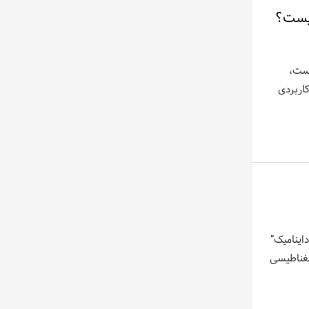
چیست؟
است،
اربردی
اینامیک”
ومغناطیسی