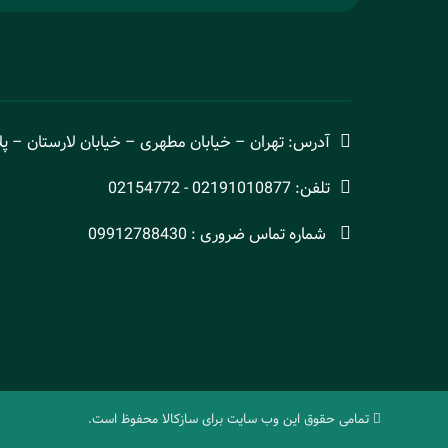
آدرس: تهران – خیابان مطهری – خیابان لارستان – پلاک 32- وا
تلفن: 02191010877 - 02154772
شماره تماس ضروری : 09912788430
تمامی حقوق این وب سایت برای سازکالا محفوظ است.