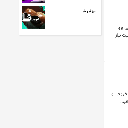
آموزش تار
 و یا
ت نیاز
 خروجی و
ید :