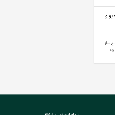
یو و
ع ساز
 چه