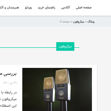
صفحه اصلی
آکادمی
راهنمای خرید
ویدئو
هنرمندان و آثار
وبلاگ
»
میکروفون
»
صفحه 3
صفحه
اصلی
آکادمی
میکروفون
راهنمای
خرید
بررسی می
ویدئو
۳۱ تیر ۱۴۰۰
هنرمندان
در رابطه ب
و
میکروفون عر
آثار
این اصطلاح