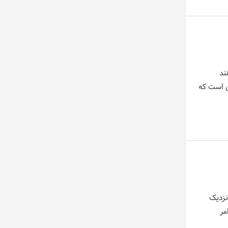
ند
ن است که
نزدیک
مر