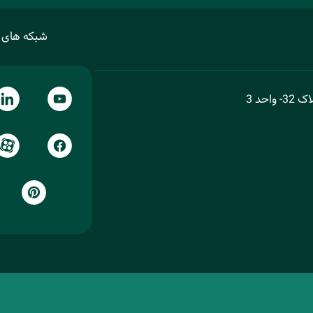
شبکه های 
حد 3