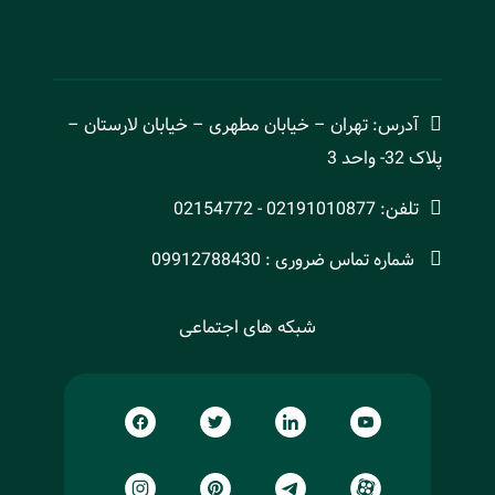
آدرس: تهران – خیابان مطهری – خیابان لارستان –
پلاک 32- واحد 3
تلفن: 02191010877 - 02154772
شماره تماس ضروری : 09912788430
شبکه های اجتماعی