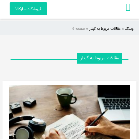
فروشگاه سازکالا
وبلاگ
»
مقالات مربوط به گیتار
»
صفحه 6
صفحه
اصلی
آکادمی
مقالات مربوط به گیتار
راهنمای
خرید
ویدئو
هنرمندان
و
آثار