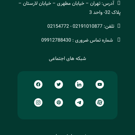
آدرس: تهران – خیابان مطهری – خیابان لارستان –
پلاک 32- واحد 3
تلفن: 02191010877 - 02154772
شماره تماس ضروری : 09912788430
شبکه های اجتماعی